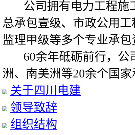
公司拥有电力工程施工
总承包壹级、市政公用工
监理甲级等多个专业承包
60余年砥砺前行，公
洲、南美洲等20余个国家和地区
关于四川电建
领导致辞
组织结构