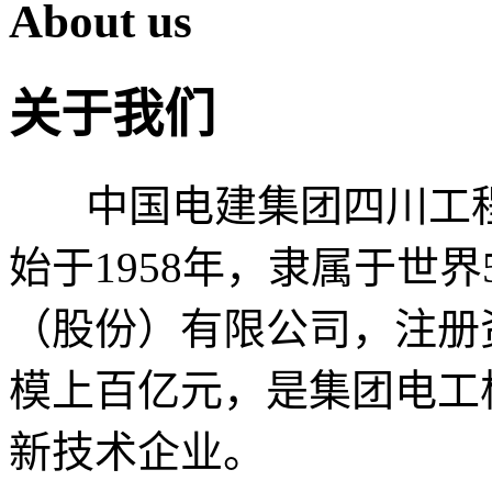
About us
关于我们
中国电建集团四川工程
始于1958年，隶属于世
（股份）有限公司，注册资
模上百亿元，是集团电工
新技术企业。