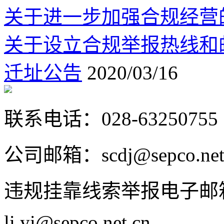
关于进一步加强合规经营
关于设立合规举报热线和
迁址公告
2020/03/16
联系电话：028-63250755
公司邮箱：scdj@sepco.net
违规挂靠线索举报电子邮
li.yi@sepco.net.cn