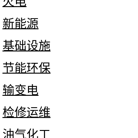
火电
新能源
基础设施
节能环保
输变电
检修运维
油气化工