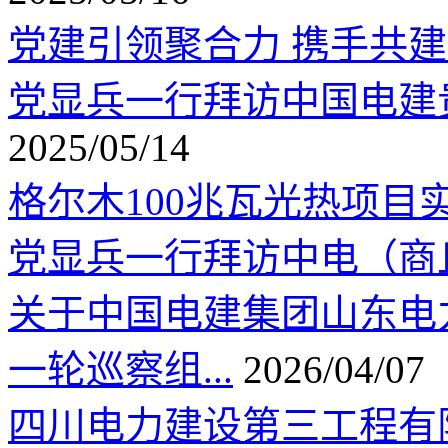
党建引领聚合力 携手共
党显兵一行拜访中国电建
2025/05/14
格尔木100兆瓦光热项目
党显兵一行拜访中电（商
关于中国电建集团山东电力
一轮巡察组...
2026/04/07
四川电力建设第三工程有