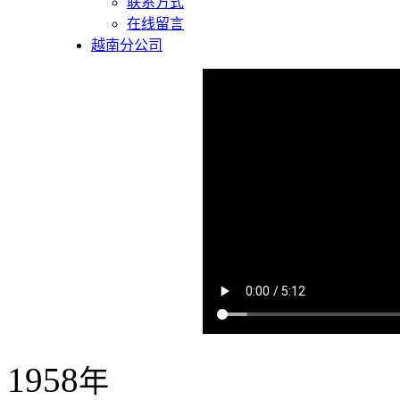
联系方式
在线留言
越南分公司
1958
年