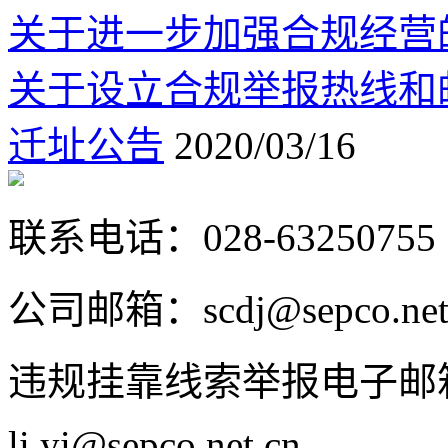
关于进一步加强合规经营
关于设立合规举报热线和
迁址公告
2020/03/16
联系电话：028-63250755
公司邮箱：scdj@sepco.net
违规挂靠线索举报电子邮
li.yi@sepco.net.cn