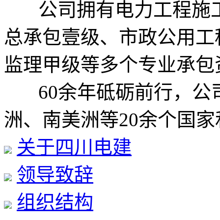
公司拥有电力工程施工
总承包壹级、市政公用工
监理甲级等多个专业承包
60余年砥砺前行，公
洲、南美洲等20余个国家和地区
关于四川电建
领导致辞
组织结构