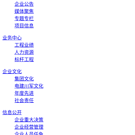
企业公告
媒体聚焦
专题专栏
项目信息
业务中心
工程业绩
人力资源
标杆工程
企业文化
集团文化
电建川军文化
年度先进
社会责任
信息公开
企业重大决策
企业经营管理
企业人员任免