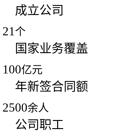
成立公司
21
个
国家业务覆盖
100
亿元
年新签合同额
2500
余人
公司职工